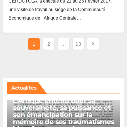
CERDOTOLA, a effectué du 21 au 23 Février 2017,
une visite de travail au siège de la Communauté
Economique de l’Afrique Centrale…
Lire plus
Posts
1
2
…
13
navigation
Actualités
A LA UNE
L’Afrique entend bâtir sa
souveraineté, sa puissance et
son émancipation sur la
mémoire de ses traumatismes