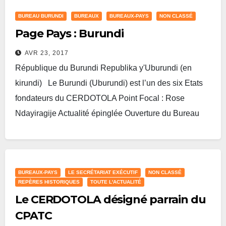
BUREAU BURUNDI
BUREAUX
BUREAUX-PAYS
NON CLASSÉ
Page Pays : Burundi
AVR 23, 2017
République du Burundi Republika y'Uburundi (en
kirundi) Le Burundi (Uburundi) est l’un des six Etats
fondateurs du CERDOTOLA Point Focal : Rose
Ndayiragije Actualité épinglée Ouverture du Bureau
Cerdotola-Burundi…
Lire plus
BUREAUX-PAYS
LE SECRÉTARIAT EXÉCUTIF
NON CLASSÉ
REPÈRES HISTORIQUES
TOUTE L'ACTUALITÉ
Le CERDOTOLA désigné parrain du
CPATC