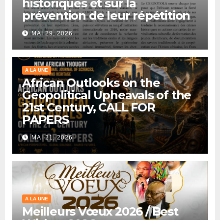
historiques et sur la
prévention de leur répétition
MAI 29, 2026
A LA UNE
African Outlooks on the
Geopolitical Upheavals of the
21st Century, CALL FOR
PAPERS
MAI 21, 2026
A LA UNE
Meilleurs Vœux 2026 / Best