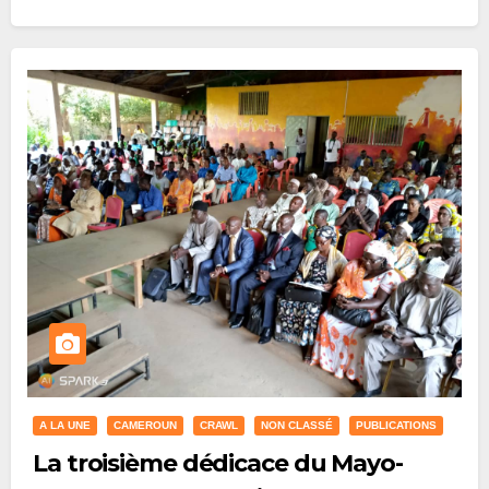
and…
Lire plus
A LA UNE
CAMEROUN
CRAWL
NON CLASSÉ
PUBLICATIONS
La troisième dédicace du Mayo-