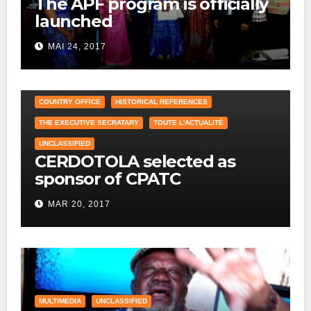
The APF program is officially
launched
MAI 24, 2017
COUNTRY OFFICE
HISTORICAL REFERENCES
THE EXECUTIVE SECRATARY
TOUTE L'ACTUALITÉ
UNCLASSIFIED
CERDOTOLA selected as
sponsor of CPATC
MAR 20, 2017
MULTIMEDIA
UNCLASSIFIED