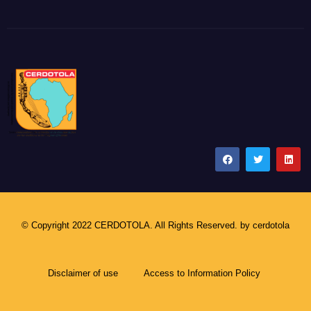
CERDOTOLA
© Copyright 2022 CERDOTOLA. All Rights Reserved. by
cerdotola
Disclaimer of use
Access to Information Policy