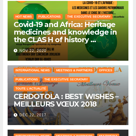
HOT NEWS
PUBLICATIONS
THE EXECUTIVE SECRATARY
Covid-19 and Africa: Heritage
medicines and knowledge in
the CLAS H of history …
NOV 22, 2020
COUNTRY OFFICE
HUMAN RESOURCES
INTERNATIONAL NEWS
MEETINGS & PARTNERS
OFFICES
PUBLICATIONS
THE EXECUTIVE SECRATARY
TOUTE L'ACTUALITÉ
CERDOTOLA : BEST WISHES –
MEILLEURS VŒUX 2018
DÉC 22, 2017
COUNTRY OFFICE
CRAWLING
HISTORICAL REFERENCES