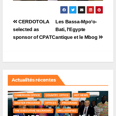
Post
CERDOTOLA
Les Bassa-Mpo’o-
navigation
selected as
Bati, l’Egypte
sponsor of CPATC
antique et le Mbog
Actualités récentes
CAMEROON OFFICE
COUNTRY OFFICE
HOT NEWS
MASTER PROGRAM
OFFICES
PROGRAMS
THE EXECUTIVE SECRATARY
UNCLASSIFIED