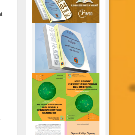
t
.
e