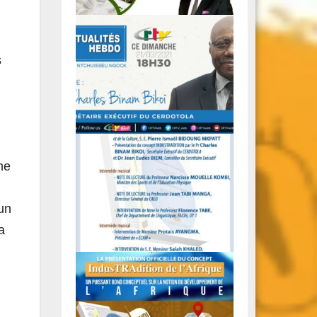
s
me
un
a