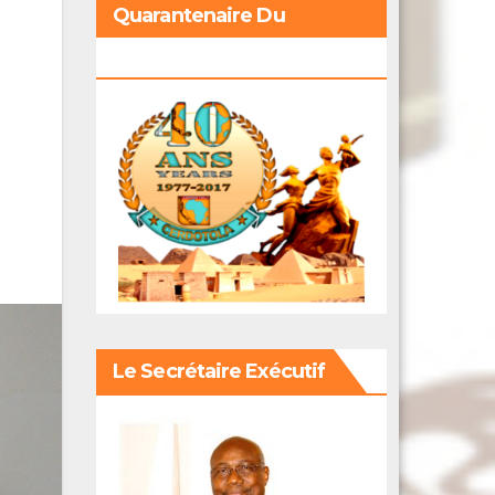
Quarantenaire Du
Cerdotola
Le Secrétaire Exécutif