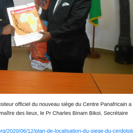
visiteur officiel du nouveau siège du Centre Panafricain a
e maître des lieux, le Pr Charles Binam Bikoi, Secrétaire
.org/2020/06/12/plan-de-localisation-du-siege-du-cerdotol