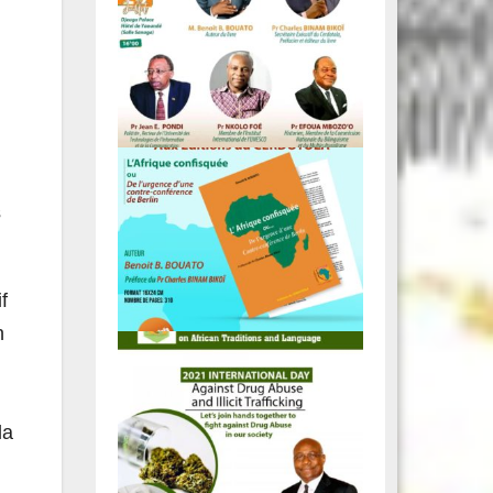
s
f
n
la