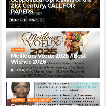
21st Century, CALL FOR
PAPERS
MAI 21, 2026
A LA UNE
Meilleurs Vœux 2026 / Best
Wishes 2026
JAN 6, 2026
A LA UNE
BUREAU BURUNDI
Communiqué : décès de