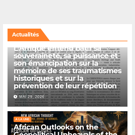
Actualités
A LA UNE
L’Afrique entend bâtir sa
souveraineté, sa puissance et
son émancipation sur la
mémoire de ses traumatismes
historiques et sur la
prévention de leur répétition
MAI 29, 2026
A LA UNE
African Outlooks on the
Geopolitical Upheavals of the