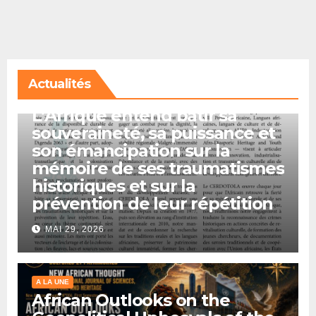
Actualités
A LA UNE
L’Afrique entend bâtir sa
souveraineté, sa puissance et
son émancipation sur la
mémoire de ses traumatismes
historiques et sur la
prévention de leur répétition
MAI 29, 2026
A LA UNE
African Outlooks on the