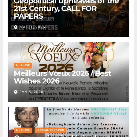
Geopolitical Upheavals of the
21st Century, CALL FOR
PAPERS
MAI 21, 2026
A LA UNE
Meilleurs Vœux 2026 / Best
Wishes 2026
JAN 6, 2026
A LA UNE
BUREAU BURUNDI