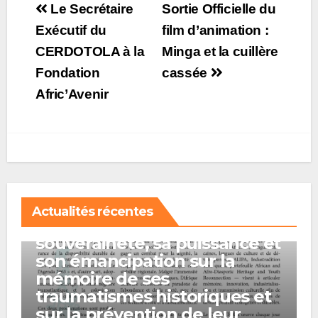
Post
Le Secrétaire
Sortie Officielle du
navigation
Exécutif du
film d’animation :
CERDOTOLA à la
Minga et la cuillère
Fondation
cassée
Afric’Avenir
A LA UNE
Actualités récentes
L’Afrique entend bâtir sa
souveraineté, sa puissance et
son émancipation sur la
mémoire de ses
traumatismes historiques et
sur la prévention de leur