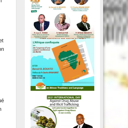
n
et
on
ué
n