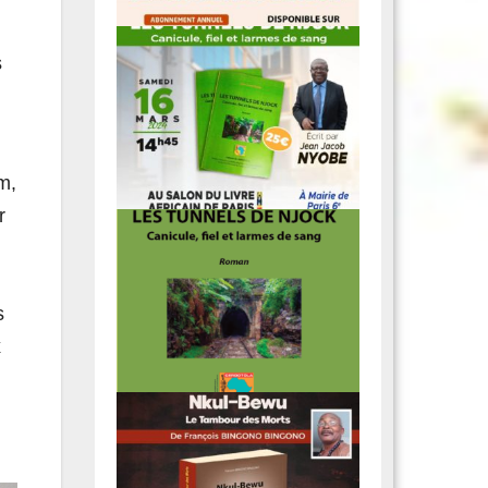
s
m,
r
s
x