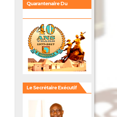
Quarantenaire Du
Cerdotola
Le Secrétaire Exécutif