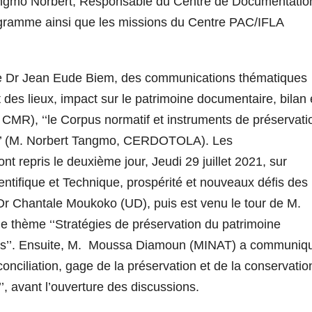
angmo Norbert, Responsable du Centre de Documentatio
ramme ainsi que les missions du Centre PAC/IFLA
n de Dr Jean Eude Biem, des communications thématiques
at des lieux, impact sur le patrimoine documentaire, bilan 
 CMR), ‘‘le Corpus normatif et instruments de préservati
re’’ (M. Norbert Tangmo, CERDOTOLA). Les
t repris le deuxième jour, Jeudi 29 juillet 2021, sur
ientifique et Technique, prospérité et nouveaux défis des
c Dr Chantale Moukoko (UD), puis est venu le tour de M.
e thème ‘‘Stratégies de préservation du patrimoine
its’’. Ensuite, M. Moussa Diamoun (MINAT) a communiq
éconciliation, gage de la préservation et de la conservatio
, avant l’ouverture des discussions.