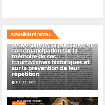
A LA UNE
Actualités récentes
L’Afrique entend bâtir sa
souveraineté, sa puissance et
son émancipation sur la
mémoire de ses
traumatismes historiques et
sur la prévention de leur
répétition
MAI 29, 2026
A LA UNE