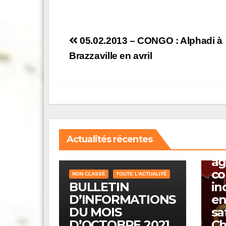
Post
05.02.2013 – CONGO : Alphadi à
navigation
Brazzaville en avril
A L
ACT
NON
C
co
Actualités récentes
go
ag
co
NON CLASSÉ
TOUTE L'ACTUALITÉ
BULLETIN
in
D’INFORMATIONS
en
DU MOIS
sa
D’OCTOBRE 2021
Ch