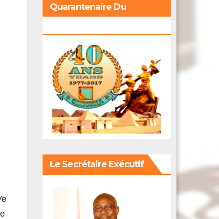
Quarantenaire Du
Cerdotola
Le Secrétaire Exécutif
Ve
le