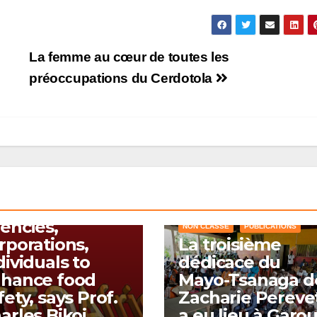
La femme au cœur de toutes les
préoccupations du Cerdotola
A UNE
UALITÉS INTERNATIONALES
 CLASSÉ
ERDOTOLA to
llaborate with
vernmental
A LA UNE
CAMEROUN
CRAWL
encies,
NON CLASSÉ
PUBLICATIONS
rporations,
La troisième
dividuals to
dédicace du
hance food
Mayo-Tsanaga d
fety, says Prof.
Zacharie Pereve
arles Bikoi
a eu lieu à Garo