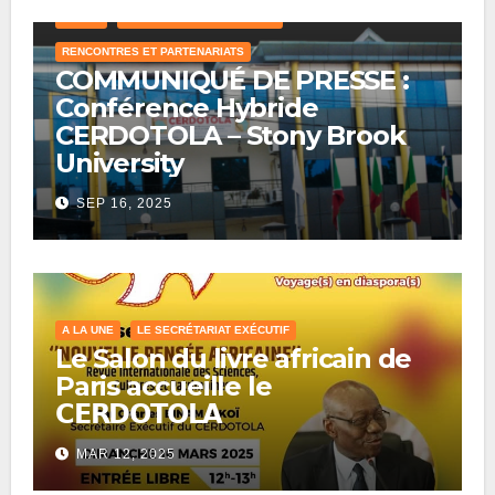
CRAWL
LE SECRÉTARIAT EXÉCUTIF
RENCONTRES ET PARTENARIATS
COMMUNIQUÉ DE PRESSE :
Conférence Hybride
CERDOTOLA – Stony Brook
University
SEP 16, 2025
A LA UNE
LE SECRÉTARIAT EXÉCUTIF
Le Salon du livre africain de
Paris accueille le
𝗖𝗘𝗥𝗗𝗢𝗧𝗢𝗟𝗔
MAR 12, 2025