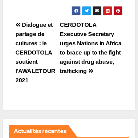
Post
Dialogue et
CERDOTOLA
navigation
partage de
Executive Secretary
cultures : le
urges Nations in Africa
CERDOTOLA
to brace up to the fight
soutient
against drug abuse,
l’AWALETOUR
trafficking
2021
Actualités récentes
A LA UNE
ACTUALITÉS INTERNATIONALES
CAMEROUN