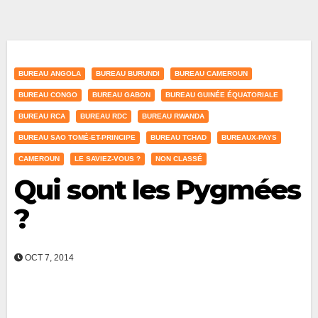
BUREAU ANGOLA
BUREAU BURUNDI
BUREAU CAMEROUN
BUREAU CONGO
BUREAU GABON
BUREAU GUINÉE ÉQUATORIALE
BUREAU RCA
BUREAU RDC
BUREAU RWANDA
BUREAU SAO TOMÉ-ET-PRINCIPE
BUREAU TCHAD
BUREAUX-PAYS
CAMEROUN
LE SAVIEZ-VOUS ?
NON CLASSÉ
Qui sont les Pygmées
?
OCT 7, 2014