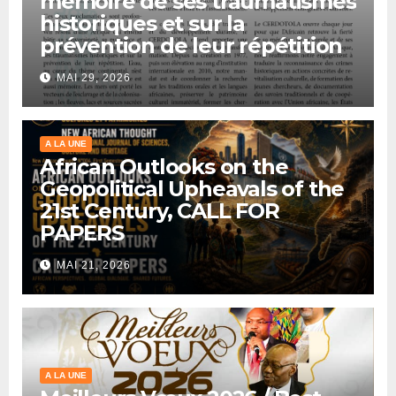
mémoire de ses traumatismes
historiques et sur la
prévention de leur répétition
MAI 29, 2026
A LA UNE
African Outlooks on the
Geopolitical Upheavals of the
21st Century, CALL FOR
PAPERS
MAI 21, 2026
A LA UNE