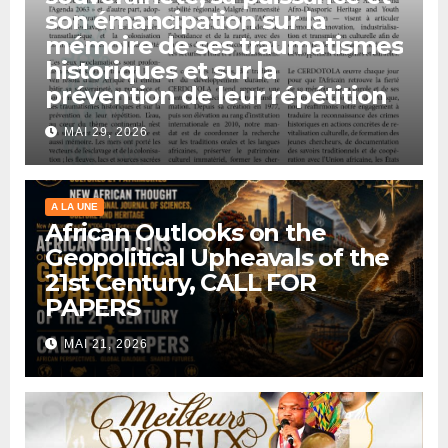
son émancipation sur la
mémoire de ses traumatismes
historiques et sur la
prévention de leur répétition
MAI 29, 2026
A LA UNE
African Outlooks on the
Geopolitical Upheavals of the
21st Century, CALL FOR
PAPERS
MAI 21, 2026