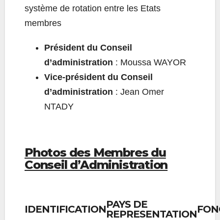
système de rotation entre les Etats
membres
Président du Conseil
d’administration
: Moussa WAYOR
Vice-président du Conseil
d’administration
: Jean Omer
NTADY
Photos des Membres du
Conseil d’Administration
PAYS DE
IDENTIFICATION
FON
REPRESENTATION