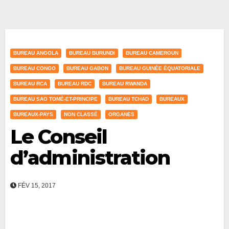
BUREAU ANGOLA
BUREAU BURUNDI
BUREAU CAMEROUN
BUREAU CONGO
BUREAU GABON
BUREAU GUINÉE ÉQUATORIALE
BUREAU RCA
BUREAU RDC
BUREAU RWANDA
BUREAU SAO TOMÉ-ET-PRINCIPE
BUREAU TCHAD
BUREAUX
BUREAUX-PAYS
NON CLASSÉ
ORGANES
Le Conseil
d’administration
FÉV 15, 2017