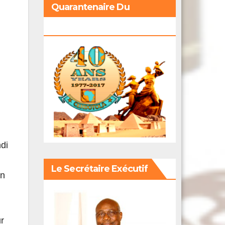
Quarantenaire Du
Cerdotola
di
Le Secrétaire Exécutif
in
ur