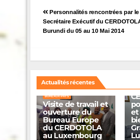
Post
Personnalités rencontrées par le
navigation
Secrétaire Exécutif du CERDOTOL
Burundi du 05 au 10 Mai 2014
A L
ACT
BUR
Le
Actualités récentes
li
A LA UNE
BUREAUX
C
BUREAUX-PAYS
Visite de travail et
po
ouverture du
et
Bureau Europe
bi
du CERDOTOLA
Gr
au Luxembourg
L