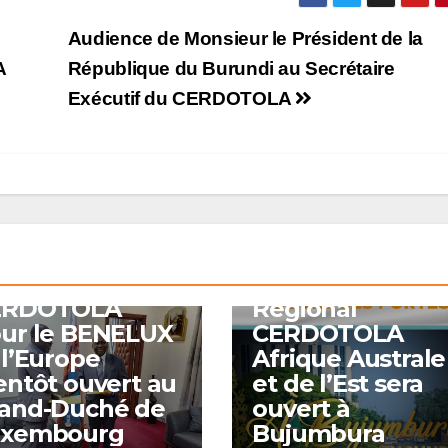
Audience de Monsieur le Président de la
A
République du Burundi au Secrétaire
Exécutif du CERDOTOLA
A UNE
UALITÉS INTERNATIONALES
A LA UNE
BUREAU BURUNDI
EAUX-PAYS
BUREAUX
BUREAUX-PAYS
 Bureau de
Du 09 au 11 août
aison du
2023, le Bureau
ERDOTOLA
Régional
ur le BENELUX
CERDOTOLA
 l’Europe
Afrique Australe
entôt ouvert au
et de l’Est sera
and-Duché de
ouvert à
uxembourg
Bujumbura