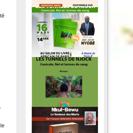
té
e
le